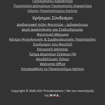
Προσωπικού Χαρακτήρα
Προστασία Δεδομένων Προσωπικού Χαρακτήρα
Χάρτες Πανεπιστημίου Κρήτης
Χρήσιμοι Σύνδεσμοι
Διαδικτυακή πύλη Φοιτητών – Διδασκόντων
Δομή Διασύνδεσης και Σταδιοδρομίας
Φοιτητική Μέριμνα
Κέντρο Ψυχολογικής & Συμβουλευτικής Υποστήριξης
Συνήγορος του Φοιτητή
Επιτροπή Ισότητας
Τμήμα Δημοσίων Σχέσεων ΠΚ
Αποδελτίωση Τύπου
Welcome Office
Επισκεφθείτε το Πανεπιστήμιο Κρήτης
Copyright © 2026 UOC Proclamations | Με την υποστήριξη
της
Μ.Ψ.Δ.
.