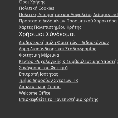
Όροι Χρήσης
Πολιτική Cookies
Πολιτική Απορρήτου και Ασφαλείας Δεδομένων
Προστασία Δεδομένων Προσωπικού Χαρακτήρα
Χάρτες Πανεπιστημίου Κρήτης
Χρήσιμοι Σύνδεσμοι
Διαδικτυακή πύλη Φοιτητών – Διδασκόντων
Δομή Διασύνδεσης και Σταδιοδρομίας
Φοιτητική Μέριμνα
Κέντρο Ψυχολογικής & Συμβουλευτικής Υποστή
Συνήγορος του Φοιτητή
Επιτροπή Ισότητας
Τμήμα Δημοσίων Σχέσεων ΠΚ
Αποδελτίωση Τύπου
Welcome Office
Επισκεφθείτε το Πανεπιστήμιο Κρήτης