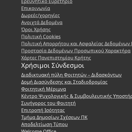
Ερευνητικό Ευρετήριο
Επικοινωνία
Δωρεές/χορηγίες
Ανοιχτά Δεδομένα
Όροι Χρήσης
Πολιτική Cookies
Πολιτική Απορρήτου και Ασφαλείας Δεδομένων
Προστασία Δεδομένων Προσωπικού Χαρακτήρα
Χάρτες Πανεπιστημίου Κρήτης
Χρήσιμοι Σύνδεσμοι
Διαδικτυακή πύλη Φοιτητών – Διδασκόντων
Δομή Διασύνδεσης και Σταδιοδρομίας
Φοιτητική Μέριμνα
Κέντρο Ψυχολογικής & Συμβουλευτικής Υποστή
Συνήγορος του Φοιτητή
Επιτροπή Ισότητας
Τμήμα Δημοσίων Σχέσεων ΠΚ
Αποδελτίωση Τύπου
Welcome Office