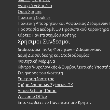
Ανοιχτά Δεδομένα
Όροι Χρήσης
Πολιτική Cookies
Πολιτική Απορρήτου και Ασφαλείας Δεδομένων
Προστασία Δεδομένων Προσωπικού Χαρακτήρα
Χάρτες Πανεπιστημίου Κρήτης
Χρήσιμοι Σύνδεσμοι
Διαδικτυακή πύλη Φοιτητών – Διδασκόντων
Δομή Διασύνδεσης και Σταδιοδρομίας
Φοιτητική Μέριμνα
Κέντρο Ψυχολογικής & Συμβουλευτικής Υποστή
Συνήγορος του Φοιτητή
Επιτροπή Ισότητας
Τμήμα Δημοσίων Σχέσεων ΠΚ
Αποδελτίωση Τύπου
Welcome Office
Επισκεφθείτε το Πανεπιστήμιο Κρήτης