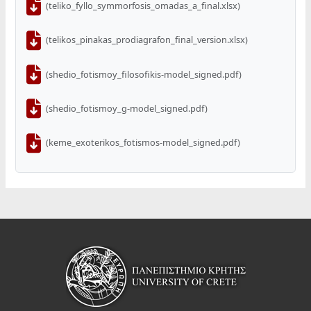
(teliko_fyllo_symmorfosis_omadas_a_final.xlsx)
(telikos_pinakas_prodiagrafon_final_version.xlsx)
(shedio_fotismoy_filosofikis-model_signed.pdf)
(shedio_fotismoy_g-model_signed.pdf)
(keme_exoterikos_fotismos-model_signed.pdf)