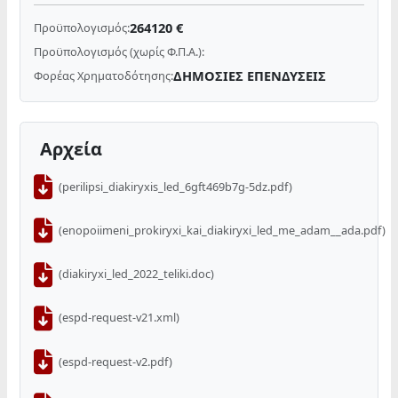
264120 €
Προϋπολογισμός:
Προϋπολογισμός (χωρίς Φ.Π.Α.):
ΔΗΜΟΣΙΕΣ ΕΠΕΝΔΥΣΕΙΣ
Φορέας Χρηματοδότησης:
Αρχεία
(perilipsi_diakiryxis_led_6gft469b7g-5dz.pdf)
(enopoiimeni_prokiryxi_kai_diakiryxi_led_me_adam__ada.pdf)
(diakiryxi_led_2022_teliki.doc)
(espd-request-v21.xml)
(espd-request-v2.pdf)