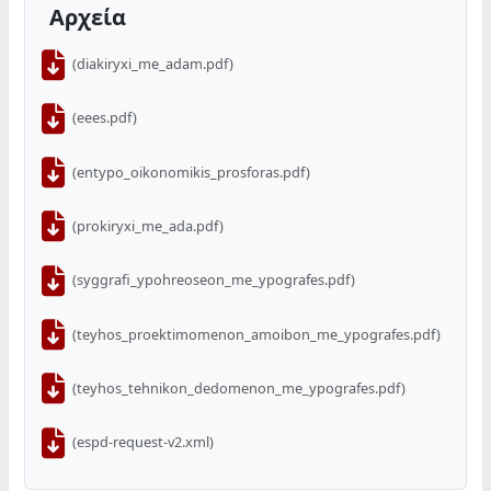
Αρχεία
(diakiryxi_me_adam.pdf)
(eees.pdf)
(entypo_oikonomikis_prosforas.pdf)
(prokiryxi_me_ada.pdf)
(syggrafi_ypohreoseon_me_ypografes.pdf)
(teyhos_proektimomenon_amoibon_me_ypografes.pdf)
(teyhos_tehnikon_dedomenon_me_ypografes.pdf)
(espd-request-v2.xml)