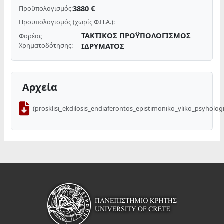
3880 €
Προϋπολογισμός:
Προϋπολογισμός (χωρίς Φ.Π.Α.):
ΤΑΚΤΙΚΟΣ ΠΡΟΫΠΟΛΟΓΙΣΜΟΣ
Φορέας
Χρηματοδότησης:
ΙΔΡΥΜΑΤΟΣ
Αρχεία
(prosklisi_ekdilosis_endiaferontos_epistimoniko_yliko_psyholog