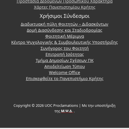
Προστασία Δεδομένων Προσωπικού Χαρακτήρα
Χάρτες Πανεπιστημίου Κρήτης
Χρήσιμοι Σύνδεσμοι
Διαδικτυακή πύλη Φοιτητών – Διδασκόντων
Δομή Διασύνδεσης και Σταδιοδρομίας
Φοιτητική Μέριμνα
Κέντρο Ψυχολογικής & Συμβουλευτικής Υποστήριξης
Συνήγορος του Φοιτητή
Επιτροπή Ισότητας
Τμήμα Δημοσίων Σχέσεων ΠΚ
Αποδελτίωση Τύπου
Welcome Office
Επισκεφθείτε το Πανεπιστήμιο Κρήτης
Copyright © 2026 UOC Proclamations | Με την υποστήριξη
της
Μ.Ψ.Δ.
.