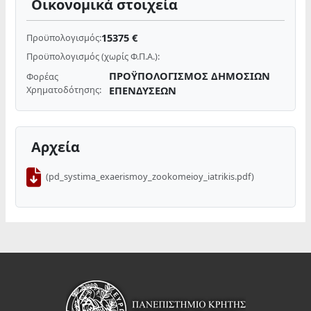
Οικονομικά στοιχεία
15375 €
Προϋπολογισμός:
Προϋπολογισμός (χωρίς Φ.Π.Α.):
ΠΡΟΫΠΟΛΟΓΙΣΜΟΣ ΔΗΜΟΣΙΩΝ
Φορέας
Χρηματοδότησης:
ΕΠΕΝΔΥΣΕΩΝ
Αρχεία
(pd_systima_exaerismoy_zookomeioy_iatrikis.pdf)