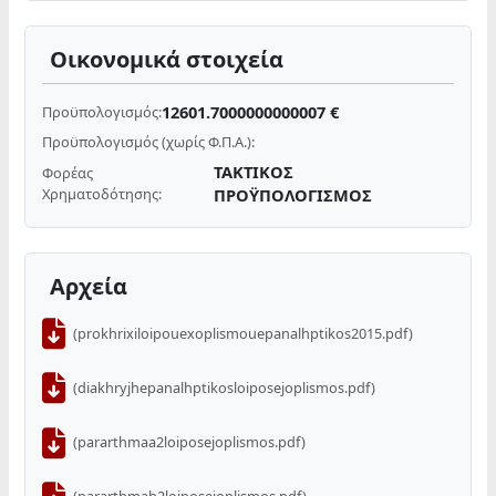
Οικονομικά στοιχεία
12601.7000000000007 €
Προϋπολογισμός:
Προϋπολογισμός (χωρίς Φ.Π.Α.):
ΤΑΚΤΙΚΟΣ
Φορέας
Χρηματοδότησης:
ΠΡΟΫΠΟΛΟΓΙΣΜΟΣ
Αρχεία
(prokhrixiloipouexoplismouepanalhptikos2015.pdf)
(diakhryjhepanalhptikosloiposejoplismos.pdf)
(pararthmaa2loiposejoplismos.pdf)