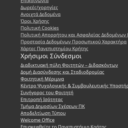
Επικοινωνία
Δωρεές/χορηγίες
Ανοιχτά Δεδομένα
Όροι Χρήσης
Πολιτική Cookies
Πολιτική Απορρήτου και Ασφαλείας Δεδομένων
Προστασία Δεδομένων Προσωπικού Χαρακτήρα
Χάρτες Πανεπιστημίου Κρήτης
Χρήσιμοι Σύνδεσμοι
Διαδικτυακή πύλη Φοιτητών – Διδασκόντων
Δομή Διασύνδεσης και Σταδιοδρομίας
Φοιτητική Μέριμνα
Κέντρο Ψυχολογικής & Συμβουλευτικής Υποστή
Συνήγορος του Φοιτητή
Επιτροπή Ισότητας
Τμήμα Δημοσίων Σχέσεων ΠΚ
Αποδελτίωση Τύπου
Welcome Office
Επισκεφθείτε το Πανεπιστήμιο Κρήτης