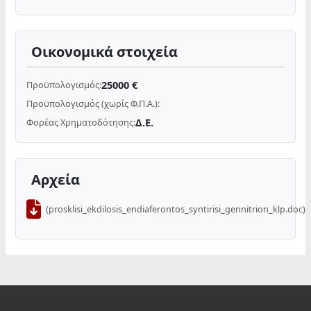
Οικονομικά στοιχεία
25000 €
Προϋπολογισμός:
Προϋπολογισμός (χωρίς Φ.Π.Α.):
Δ.Ε.
Φορέας Χρηματοδότησης:
Αρχεία
(prosklisi_ekdilosis_endiaferontos_syntirisi_gennitrion_klp.doc)