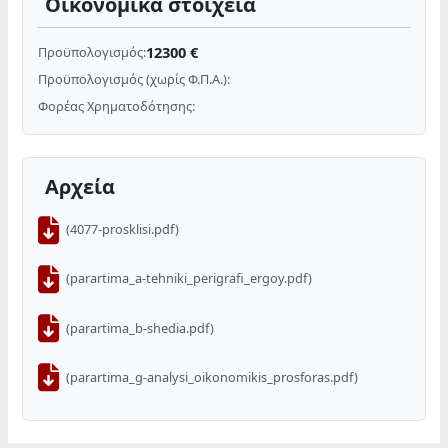
Οικονομικά στοιχεία
12300 €
Προϋπολογισμός:
Προϋπολογισμός (χωρίς Φ.Π.Α.):
Φορέας Χρηματοδότησης:
Αρχεία
(4077-prosklisi.pdf)
(parartima_a-tehniki_perigrafi_ergoy.pdf)
(parartima_b-shedia.pdf)
(parartima_g-analysi_oikonomikis_prosforas.pdf)