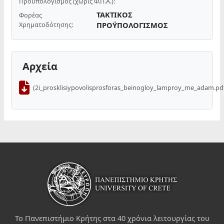
Προϋπολογισμός (χωρίς Φ.Π.Α.):
ΤΑΚΤΙΚΟΣ
Φορέας
Χρηματοδότησης:
ΠΡΟΫΠΟΛΟΓΙΣΜΟΣ
Αρχεία
(2i_prosklisiypovolisprosforas_beinogloy_lamproy_me_adam.pd
Το Πανεπιστήμιο Κρήτης στα 40 χρόνια λειτουργίας του