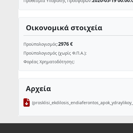
2020-05-19 00:00:
Προθεσμία Υποβολής Προσφορών:
Οικονομικά στοιχεία
2976 €
Προϋπολογισμός:
Προϋπολογισμός (χωρίς Φ.Π.Α.):
Φορέας Χρηματοδότησης:
Αρχεία
(prosklisi_ekdilosis_endiaferontos_apok_ydraylikoy_s