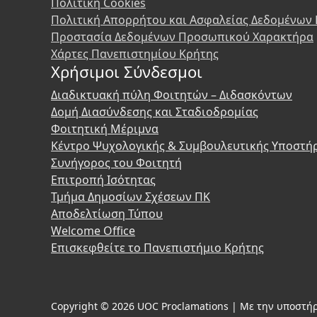
Πολιτική Cookies
Πολιτική Απορρήτου και Ασφαλείας Δεδομένων
Προστασία Δεδομένων Προσωπικού Χαρακτήρα
Χάρτες Πανεπιστημίου Κρήτης
Χρήσιμοι Σύνδεσμοι
Διαδικτυακή πύλη Φοιτητών – Διδασκόντων
Δομή Διασύνδεσης και Σταδιοδρομίας
Φοιτητική Μέριμνα
Κέντρο Ψυχολογικής & Συμβουλευτικής Υποστή
Συνήγορος του Φοιτητή
Επιτροπή Ισότητας
Τμήμα Δημοσίων Σχέσεων ΠΚ
Αποδελτίωση Τύπου
Welcome Office
Επισκεφθείτε το Πανεπιστήμιο Κρήτης
Copyright © 2026 UOC Proclamations | Με την υποστήρ