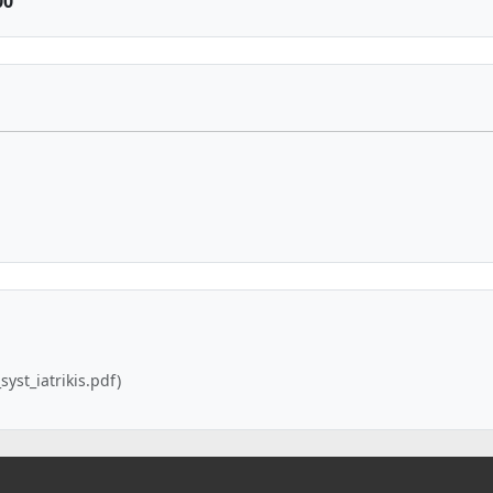
00
yst_iatrikis.pdf)