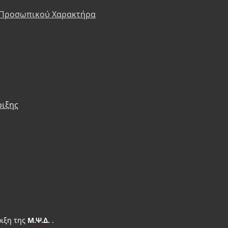
 Προσωπικού Χαρακτήρα
ριξης
ιξη της
Μ.Ψ.Δ.
.