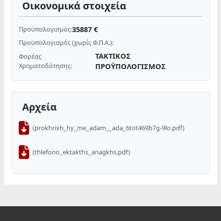
Οικονομικά στοιχεία
35887 €
Προϋπολογισμός:
Προϋπολογισμός (χωρίς Φ.Π.Α.):
ΤΑΚΤΙΚΟΣ
Φορέας
Χρηματοδότησης:
ΠΡΟΫΠΟΛΟΓΙΣΜΟΣ
Αρχεία
(prokhrixh_hy_me_adam__ada_6tot469b7g-9lo.pdf)
(thlefono_ektakths_anagkhs.pdf)