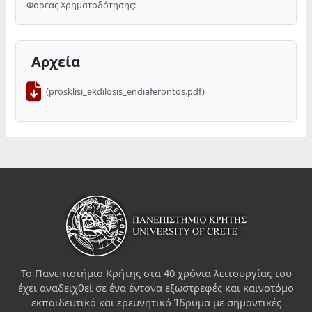
Φορέας Χρηματοδότησης:
Αρχεία
(prosklisi_ekdilosis_endiaferontos.pdf)
Το Πανεπιστήμιο Κρήτης στα 40 χρόνια λειτουργίας του
έχει αναδειχθεί σε ένα έντονα εξωστρεφές και καινοτόμο
εκπαιδευτικό και ερευνητικό Ίδρυμα με σημαντικές