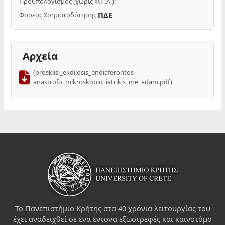
Προϋπολογισμός (χωρίς Φ.Π.Α.):
ΠΔΕ
Φορέας Χρηματοδότησης:
Αρχεία
(prosklisi_ekdilosis_endiaferontos-
anastrofo_mikroskopio_iatrikis_me_adam.pdf)
Το Πανεπιστήμιο Κρήτης στα 40 χρόνια λειτουργίας του
έχει αναδειχθεί σε ένα έντονα εξωστρεφές και καινοτόμο