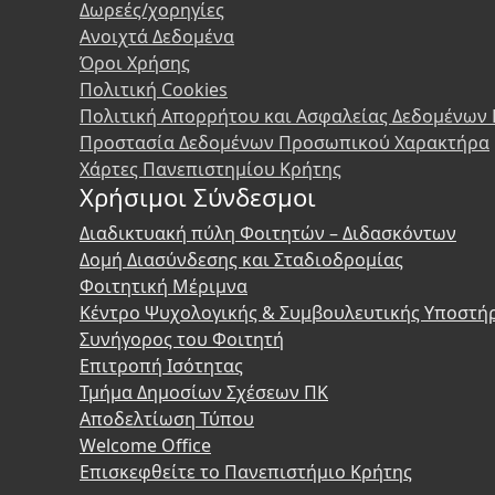
Δωρεές/χορηγίες
Ανοιχτά Δεδομένα
Όροι Χρήσης
Πολιτική Cookies
Πολιτική Απορρήτου και Ασφαλείας Δεδομένων
Προστασία Δεδομένων Προσωπικού Χαρακτήρα
Χάρτες Πανεπιστημίου Κρήτης
Χρήσιμοι Σύνδεσμοι
Διαδικτυακή πύλη Φοιτητών – Διδασκόντων
Δομή Διασύνδεσης και Σταδιοδρομίας
Φοιτητική Μέριμνα
Κέντρο Ψυχολογικής & Συμβουλευτικής Υποστή
Συνήγορος του Φοιτητή
Επιτροπή Ισότητας
Τμήμα Δημοσίων Σχέσεων ΠΚ
Αποδελτίωση Τύπου
Welcome Office
Επισκεφθείτε το Πανεπιστήμιο Κρήτης