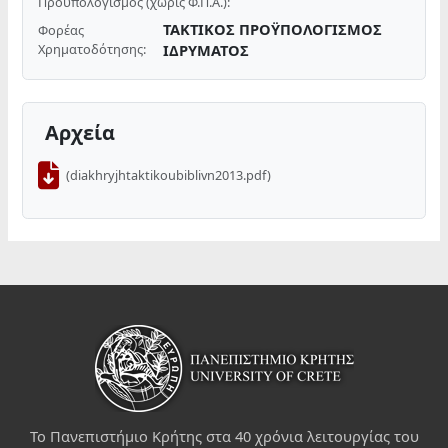
Προϋπολογισμός (χωρίς Φ.Π.Α.):
ΤΑΚΤΙΚΟΣ ΠΡΟΫΠΟΛΟΓΙΣΜΟΣ
Φορέας
Χρηματοδότησης:
ΙΔΡΥΜΑΤΟΣ
Αρχεία
(diakhryjhtaktikoubiblivn2013.pdf)
Το Πανεπιστήμιο Κρήτης στα 40 χρόνια λειτουργίας του