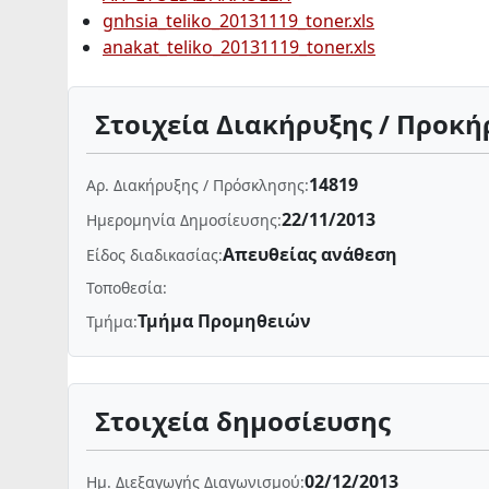
gnhsia_teliko_20131119_toner.xls
anakat_teliko_20131119_toner.xls
Στοιχεία Διακήρυξης / Προκή
14819
Αρ. Διακήρυξης / Πρόσκλησης:
22/11/2013
Ημερομηνία Δημοσίευσης:
Απευθείας ανάθεση
Είδος διαδικασίας:
Τοποθεσία:
Τμήμα Προμηθειών
Τμήμα:
Στοιχεία δημοσίευσης
02/12/2013
Ημ. Διεξαγωγής Διαγωνισμού: