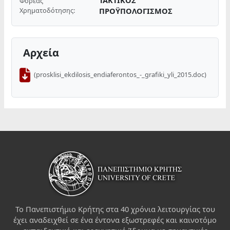
Φορέας
Χρηματοδότησης:
ΠΡΟΫΠΟΛΟΓΙΣΜΟΣ
Αρχεία
(prosklisi_ekdilosis_endiaferontos_-_grafiki_yli_2015.doc)
Το Πανεπιστήμιο Κρήτης στα 40 χρόνια λειτουργίας του
έχει αναδειχθεί σε ένα έντονα εξωστρεφές και καινοτόμο