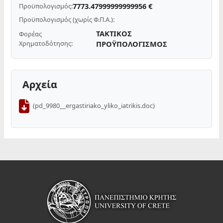
7773.47999999999956 €
Προϋπολογισμός:
Προϋπολογισμός (χωρίς Φ.Π.Α.):
ΤΑΚΤΙΚΟΣ
Φορέας
Χρηματοδότησης:
ΠΡΟΫΠΟΛΟΓΙΣΜΟΣ
Αρχεία
(pd_9980__ergastiriako_yliko_iatrikis.doc)