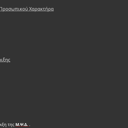
 Προσωπικού Χαρακτήρα
ριξης
ιξη της
Μ.Ψ.Δ.
.