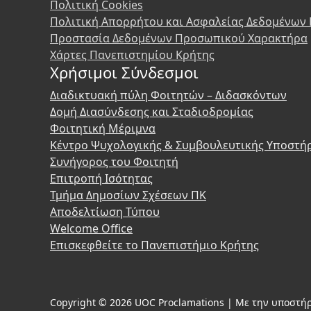
Πολιτική Cookies
Πολιτική Απορρήτου και Ασφαλείας Δεδομένων
Προστασία Δεδομένων Προσωπικού Χαρακτήρα
Χάρτες Πανεπιστημίου Κρήτης
Χρήσιμοι Σύνδεσμοι
Διαδικτυακή πύλη Φοιτητών – Διδασκόντων
Δομή Διασύνδεσης και Σταδιοδρομίας
Φοιτητική Μέριμνα
Κέντρο Ψυχολογικής & Συμβουλευτικής Υποστή
Συνήγορος του Φοιτητή
Επιτροπή Ισότητας
Τμήμα Δημοσίων Σχέσεων ΠΚ
Αποδελτίωση Τύπου
Welcome Office
Επισκεφθείτε το Πανεπιστήμιο Κρήτης
Copyright © 2026 UOC Proclamations | Με την υποστήρ