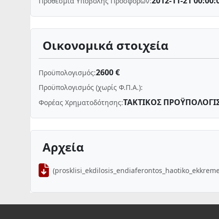
2012-11-21 00:00:
Προθεσμία Υποβολής Προσφορών:
Οικονομικά στοιχεία
2600 €
Προϋπολογισμός:
Προϋπολογισμός (χωρίς Φ.Π.Α.):
ΤΑΚΤΙΚΟΣ ΠΡΟΫΠΟΛΟΓΙ
Φορέας Χρηματοδότησης:
Αρχεία
(prosklisi_ekdilosis_endiaferontos_haotiko_ekkrem