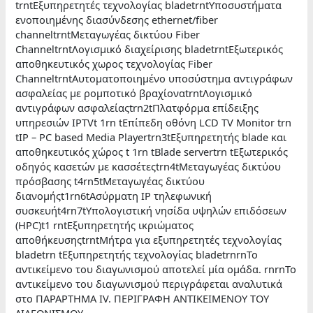
trntΕξυπηρετητές τεχνολογίας bladetrntΥποσυστήματα
ενοποιημένης διασύνδεσης ethernet/fiber
channeltrntΜεταγωγέας δικτύου Fiber
ChanneltrntΛογισμικό διαχείρισης bladetrntΕξωτερικός
αποθηκευτικός χωρος τεχνολογίας Fiber
ChanneltrntΑυτοματοποιημένο υποσύστημα αντιγράφων
ασφαλείας με ρομποτικό βραχίοναtrntΛογισμικό
αντιγράφων ασφαλείαςtrn2tΠλατφόρμα επίδειξης
υπηρεσιών IPTVt 1rn tΕπίπεδη οθόνη LCD TV Monitor trn
tIP – PC based Media Playertrn3tΕξυπηρετητής blade και
αποθηκευτικός χώρος t 1rn tΒlade servertrn tΕξωτερικός
οδηγός κασετών με κασσέτεςtrn4tΜεταγωγέας δικτύου
πρόσβασης t4rn5tΜεταγωγέας δικτύου
διανομήςt1rn6tΑσύρματη IP τηλεφωνική
συσκευήt4rn7tΥπολογιστική νησίδα υψηλών επιδόσεων
(HPC)t1 rntΕξυπηρετητής ικριώματος
αποθήκευσηςtrntΜήτρα για εξυπηρετητές τεχνολογίας
bladetrn tΕξυπηρετητής τεχνολογίας bladetrnrnΤο
αντικείμενο του διαγωνισμού αποτελεί μία ομάδα. rnrnΤο
αντικείμενο του διαγωνισμού περιγράφεται αναλυτικά
στο ΠΑΡΑΡΤΗΜΑ ΙV. ΠΕΡΙΓΡΑΦΗ ΑΝΤΙΚΕΙΜΕΝΟΥ ΤΟΥ