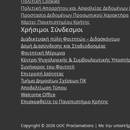
Πολιτική Cookies
Πολιτική Απορρήτου και Ασφαλείας Δεδομένων
Προστασία Δεδομένων Προσωπικού Χαρακτήρα
Χάρτες Πανεπιστημίου Κρήτης
Χρήσιμοι Σύνδεσμοι
Διαδικτυακή πύλη Φοιτητών – Διδασκόντων
Δομή Διασύνδεσης και Σταδιοδρομίας
Φοιτητική Μέριμνα
Κέντρο Ψυχολογικής & Συμβουλευτικής Υποστή
Συνήγορος του Φοιτητή
Επιτροπή Ισότητας
Τμήμα Δημοσίων Σχέσεων ΠΚ
Αποδελτίωση Τύπου
Welcome Office
Επισκεφθείτε το Πανεπιστήμιο Κρήτης
Copyright © 2026 UOC Proclamations | Με την υποστήρ