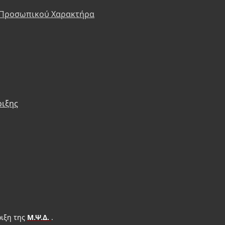
 Προσωπικού Χαρακτήρα
ριξης
ιξη της
Μ.Ψ.Δ.
.