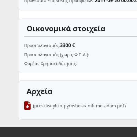
2017-09-20 00:00:
Προθεσμία Υποβολής Προσφορών:
Οικονομικά στοιχεία
3300 €
Προϋπολογισμός:
Προϋπολογισμός (χωρίς Φ.Π.Α.):
Φορέας Χρηματοδότησης:
Αρχεία
(prosklisi-yliko_pyrosbesis_mfi_me_adam.pdf)