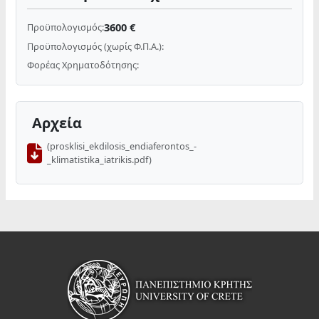
3600 €
Προϋπολογισμός:
Προϋπολογισμός (χωρίς Φ.Π.Α.):
Φορέας Χρηματοδότησης:
Αρχεία
(prosklisi_ekdilosis_endiaferontos_-
_klimatistika_iatrikis.pdf)