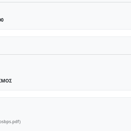
00
ΣΜΟΣ
psbps.pdf)