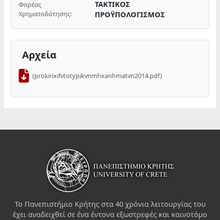
ΤΑΚΤΙΚΟΣ
Φορέας
Χρηματοδότησης:
ΠΡΟΫΠΟΛΟΓΙΣΜΟΣ
Αρχεία
(prokirixifvtotypikvnmhxanhmatvn2014.pdf)
Το Πανεπιστήμιο Κρήτης στα 40 χρόνια λειτουργίας του
έχει αναδειχθεί σε ένα έντονα εξωστρεφές και καινοτόμο