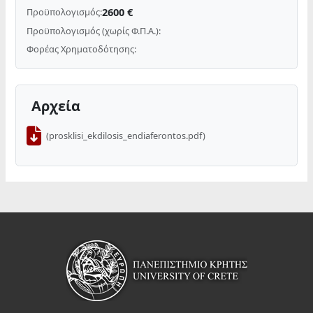
2600 €
Προϋπολογισμός:
Προϋπολογισμός (χωρίς Φ.Π.Α.):
Φορέας Χρηματοδότησης:
Αρχεία
(prosklisi_ekdilosis_endiaferontos.pdf)