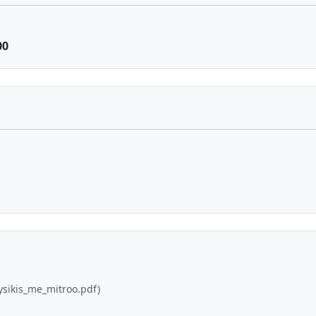
00
fysikis_me_mitroo.pdf)