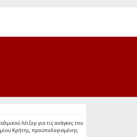
αλμικού λέιζερ για τις ανάγκες του
ημίου Κρήτης, προϋπολογισμένης