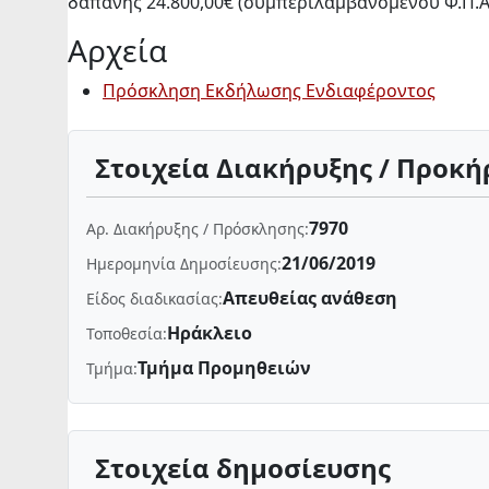
δαπάνης 24.800,00€ (συμπεριλαμβανομένου Φ.Π.Α.
Αρχεία
Πρόσκληση Εκδήλωσης Ενδιαφέροντος
Στοιχεία Διακήρυξης / Προκή
7970
Αρ. Διακήρυξης / Πρόσκλησης:
21/06/2019
Ημερομηνία Δημοσίευσης:
Απευθείας ανάθεση
Είδος διαδικασίας:
Ηράκλειο
Τοποθεσία:
Τμήμα Προμηθειών
Τμήμα:
Στοιχεία δημοσίευσης