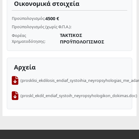
Οικονομικά στοιχεία
4500 €
Προϋπολογισμός:
Προϋπολογισμός (χωρίς Φ.Π.Α.):
ΤΑΚΤΙΚΟΣ
Φορέας
Χρηματοδότησης:
ΠΡΟΫΠΟΛΟΓΙΣΜΟΣ
Αρχεία
(prosklisi_ekdilosis_endiaf_systoihia_neyropsyhologias_me_ada
(proskl_ekdil_endiaf_systoih_neyropsyhologikon_dokimas.doc)