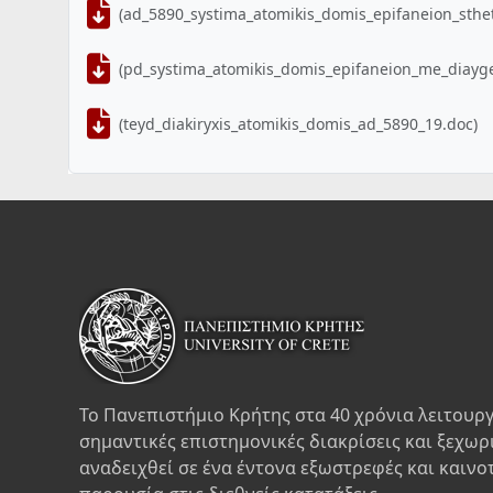
(ad_5890_systima_atomikis_domis_epifaneion_sthe
(pd_systima_atomikis_domis_epifaneion_me_diayge
(teyd_diakiryxis_atomikis_domis_ad_5890_19.doc)
Το Πανεπιστήμιο Κρήτης στα 40 χρόνια λειτουργ
σημαντικές επιστημονικές διακρίσεις και ξεχωρ
αναδειχθεί σε ένα έντονα εξωστρεφές και καινο