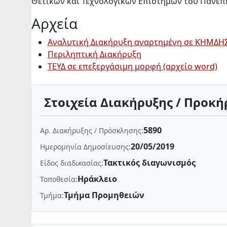
Θετικών και Τεχνολογικών Επιστημών του Πανεπ
Αρχεία
Αναλυτική Διακήρυξη αναρτημένη σε ΚΗΜΔΗ
Περιληπτική Διακήρυξη
ΤΕΥΔ σε επεξεργάσιμη μορφή (αρχείο word)
Στοιχεία Διακήρυξης / Προκή
5890
Αρ. Διακήρυξης / Πρόσκλησης:
20/05/2019
Ημερομηνία Δημοσίευσης:
Τακτικός διαγωνισμός
Είδος διαδικασίας:
Ηράκλειο
Τοποθεσία:
Τμήμα Προμηθειών
Τμήμα: