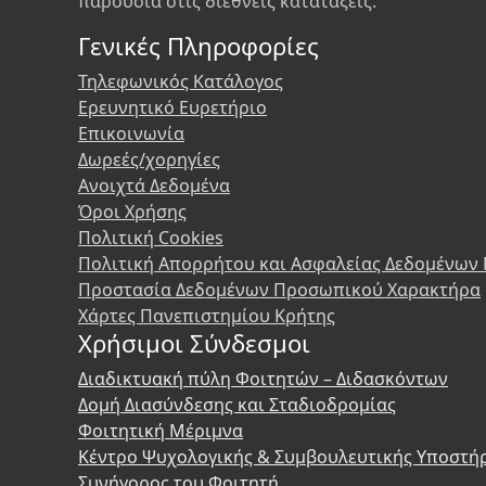
παρουσία στις διεθνείς κατατάξεις.
Γενικές Πληροφορίες
Τηλεφωνικός Κατάλογος
Ερευνητικό Ευρετήριο
Επικοινωνία
Δωρεές/χορηγίες
Ανοιχτά Δεδομένα
Όροι Χρήσης
Πολιτική Cookies
Πολιτική Απορρήτου και Ασφαλείας Δεδομένων
Προστασία Δεδομένων Προσωπικού Χαρακτήρα
Χάρτες Πανεπιστημίου Κρήτης
Χρήσιμοι Σύνδεσμοι
Διαδικτυακή πύλη Φοιτητών – Διδασκόντων
Δομή Διασύνδεσης και Σταδιοδρομίας
Φοιτητική Μέριμνα
Κέντρο Ψυχολογικής & Συμβουλευτικής Υποστή
Συνήγορος του Φοιτητή