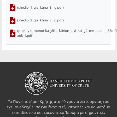
(shedio_1_gia_ktiria_8__g.pdf)
(shedio_2_gia_ktiria_8__g.pdf)
(prokiryxi_monotika_ylika_ktirion_a_8_kai_g2_me_adam__67mf
xob-1.pdf)
Το Πανεπιστήμιο Κρήτης στα 40 χρόνια λειτουργίας του
έχει αναδειχθεί σε ένα έντονα εξωστρεφές και καινοτόμο
εκπαιδευτικό και ερευνητικό Ίδρυμα με σημαντικές