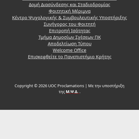
Δομή Διασύνδεσης και Σταδιοδρομίας
Φοιτητική Μέριμνα
Κέντρο Ψυχολογικής & Συμβουλευτικής Υποστήριξης
Συνήγορος του Φοιτητή
Επιτροπή Ισότητας
Τμήμα Δημοσίων Σχέσεων ΠΚ
Αποδελτίωση Τύπου
Welcome Office
Επισκεφθείτε το Πανεπιστήμιο Κρήτης
Copyright © 2026 UOC Proclamations | Με την υποστήριξη
της
Μ.Ψ.Δ.
.