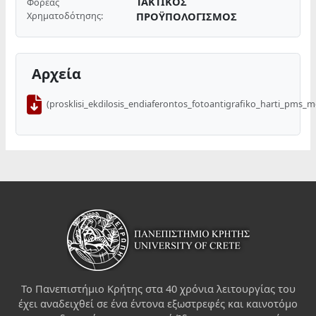
ΤΑΚΤΙΚΟΣ
Φορέας
Χρηματοδότησης:
ΠΡΟΫΠΟΛΟΓΙΣΜΟΣ
Αρχεία
(prosklisi_ekdilosis_endiaferontos_fotoantigrafiko_harti_pms_
Το Πανεπιστήμιο Κρήτης στα 40 χρόνια λειτουργίας του
έχει αναδειχθεί σε ένα έντονα εξωστρεφές και καινοτόμο