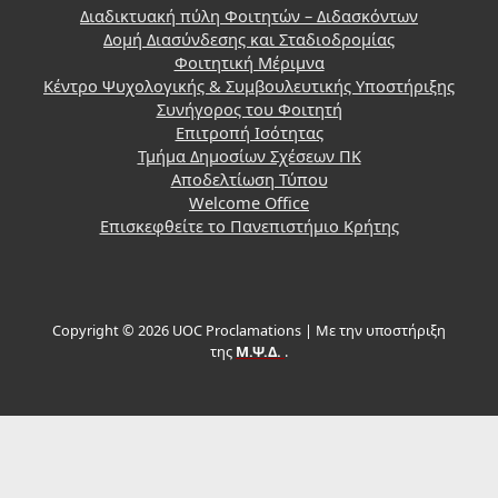
Διαδικτυακή πύλη Φοιτητών – Διδασκόντων
Δομή Διασύνδεσης και Σταδιοδρομίας
Φοιτητική Μέριμνα
Κέντρο Ψυχολογικής & Συμβουλευτικής Υποστήριξης
Συνήγορος του Φοιτητή
Επιτροπή Ισότητας
Τμήμα Δημοσίων Σχέσεων ΠΚ
Αποδελτίωση Τύπου
Welcome Office
Επισκεφθείτε το Πανεπιστήμιο Κρήτης
Copyright © 2026 UOC Proclamations | Με την υποστήριξη
της
Μ.Ψ.Δ.
.