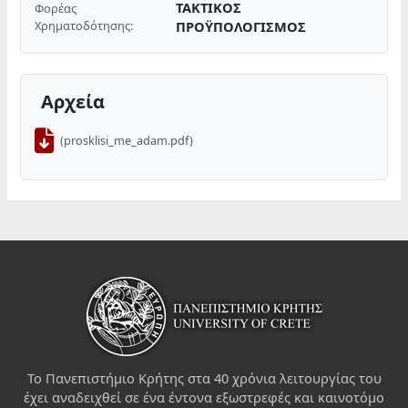
ΤΑΚΤΙΚΟΣ
Φορέας
Χρηματοδότησης:
ΠΡΟΫΠΟΛΟΓΙΣΜΟΣ
Αρχεία
(prosklisi_me_adam.pdf)
Το Πανεπιστήμιο Κρήτης στα 40 χρόνια λειτουργίας του
έχει αναδειχθεί σε ένα έντονα εξωστρεφές και καινοτόμο