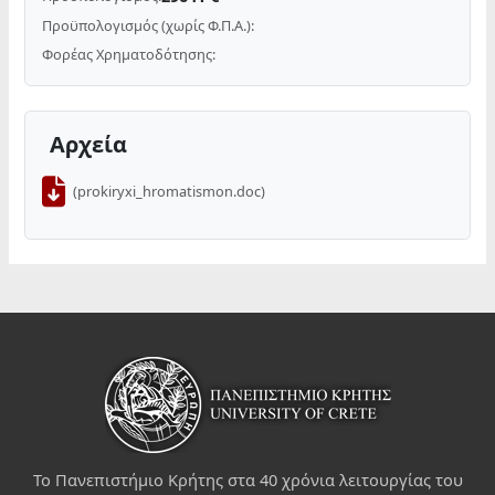
Προϋπολογισμός (χωρίς Φ.Π.Α.):
Φορέας Χρηματοδότησης:
Αρχεία
(prokiryxi_hromatismon.doc)
Το Πανεπιστήμιο Κρήτης στα 40 χρόνια λειτουργίας του