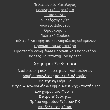
Τηλεφωνικός Κατάλογος
Ερευνητικό Ευρετήριο
Επικοινωνία
Δωρεές/χορηγίες
Ανοιχτά Δεδομένα
Όροι Χρήσης
Πολιτική Cookies
Πολιτική Απορρήτου και Ασφαλείας Δεδομένων
Προσωπικού Χαρακτήρα
Προστασία Δεδομένων Προσωπικού Χαρακτήρα
Χάρτες Πανεπιστημίου Κρήτης
Χρήσιμοι Σύνδεσμοι
Διαδικτυακή πύλη Φοιτητών – Διδασκόντων
Δομή Διασύνδεσης και Σταδιοδρομίας
Φοιτητική Μέριμνα
Κέντρο Ψυχολογικής & Συμβουλευτικής Υποστήριξης
Συνήγορος του Φοιτητή
Επιτροπή Ισότητας
Τμήμα Δημοσίων Σχέσεων ΠΚ
Αποδελτίωση Τύπου