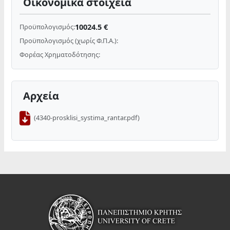
Οικονομικά στοιχεία
10024.5 €
Προϋπολογισμός:
Προϋπολογισμός (χωρίς Φ.Π.Α.):
Φορέας Χρηματοδότησης:
Αρχεία
(4340-prosklisi_systima_rantar.pdf)