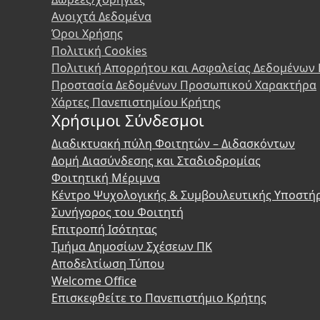
Ανοιχτά Δεδομένα
Όροι Χρήσης
Πολιτική Cookies
Πολιτική Απορρήτου και Ασφαλείας Δεδομένων
Προστασία Δεδομένων Προσωπικού Χαρακτήρα
Χάρτες Πανεπιστημίου Κρήτης
Χρήσιμοι Σύνδεσμοι
Διαδικτυακή πύλη Φοιτητών – Διδασκόντων
Δομή Διασύνδεσης και Σταδιοδρομίας
Φοιτητική Μέριμνα
Κέντρο Ψυχολογικής & Συμβουλευτικής Υποστή
Συνήγορος του Φοιτητή
Επιτροπή Ισότητας
Τμήμα Δημοσίων Σχέσεων ΠΚ
Αποδελτίωση Τύπου
Welcome Office
Επισκεφθείτε το Πανεπιστήμιο Κρήτης