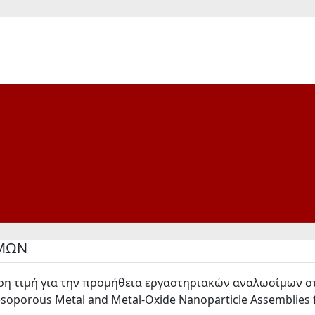
ΙΜΩΝ
ρη τιμή για την προμήθεια εργαστηριακών αναλωσίμων στα
oporous Metal and Metal-Oxide Nanoparticle Assemblies fo