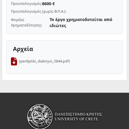
8600 €
Προϋπολογισμός:
Προϋπολογισμός (χωρίς Φ.Π.Α.):
Το έργο χρηματοδοτείται από
Φορέας
Χρηματοδότησης:
ιδιώτες
Αρχεία
(periliptiki_diakiryxi_5844.pdf)