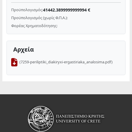
41442.3899999999994 €
Προϋπολογισμός:
Προϋπολογισμός (χωρίς Φ.Π.Α.):
Φορέας Χρηματοδότησης:
Αρχεία
(7259-periliptiki_diakiryxi-ergastiriaka_analosima.pdf)