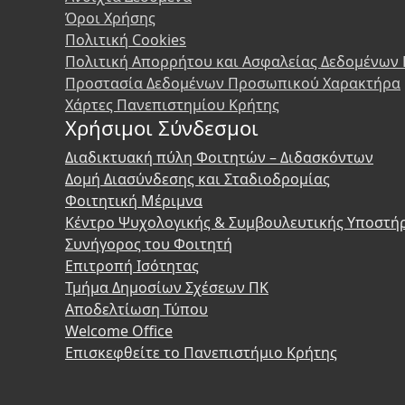
Όροι Χρήσης
Πολιτική Cookies
Πολιτική Απορρήτου και Ασφαλείας Δεδομένων
Προστασία Δεδομένων Προσωπικού Χαρακτήρα
Χάρτες Πανεπιστημίου Κρήτης
Χρήσιμοι Σύνδεσμοι
Διαδικτυακή πύλη Φοιτητών – Διδασκόντων
Δομή Διασύνδεσης και Σταδιοδρομίας
Φοιτητική Μέριμνα
Κέντρο Ψυχολογικής & Συμβουλευτικής Υποστή
Συνήγορος του Φοιτητή
Επιτροπή Ισότητας
Τμήμα Δημοσίων Σχέσεων ΠΚ
Αποδελτίωση Τύπου
Welcome Office
Επισκεφθείτε το Πανεπιστήμιο Κρήτης