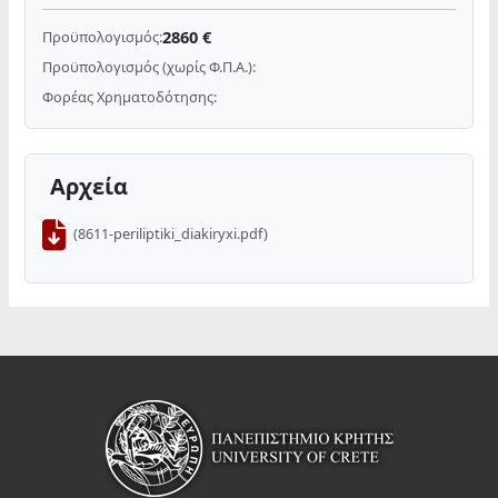
2860 €
Προϋπολογισμός:
Προϋπολογισμός (χωρίς Φ.Π.Α.):
Φορέας Χρηματοδότησης:
Αρχεία
(8611-periliptiki_diakiryxi.pdf)