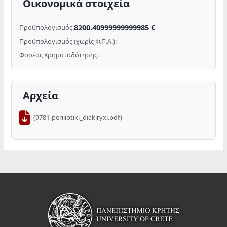
Οικονομικά στοιχεία
8200.40999999999985 €
Προϋπολογισμός:
Προϋπολογισμός (χωρίς Φ.Π.Α.):
Φορέας Χρηματοδότησης:
Αρχεία
(9781-periliptiki_diakiryxi.pdf)