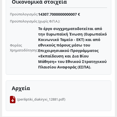
Οικονομικά στοιχεία
14307.7000000000007 €
Προϋπολογισμός:
Προϋπολογισμός (χωρίς Φ.Π.Α.):
Το έργο συγχρηματοδοτείται από
την Ευρωπαϊκή Ένωση (Ευρωπαϊκό
Κοινωνικό Ταμείο - ΕΚΤ) και από
εθνικούς πόρους μέσω του
Φορέας
Χρηματοδότησης:
Επιχειρησιακού Προγράμματος
«Εκπαίδευση και Δια Βίου
Μάθηση» του Εθνικού Στρατηγικού
Πλαισίου Αναφοράς (ΕΣΠΑ).
Αρχεία
(periliptiki_diakiryxi_12881.pdf)