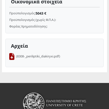
Οικονομικά στοιχεία
5043 €
Προϋπολογισμός:
Προϋπολογισμός (χωρίς Φ.Π.Α.):
Φορέας Χρηματοδότησης:
Αρχεία
(8308-_periliptiki_diakiryxi.pdf)