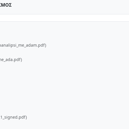
ΣΜΟΣ
epanalipsi_me_adam.pdf)
_me_ada.pdf)
21_signed.pdf)