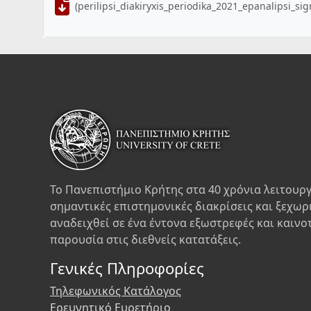
(perilipsi_diakiryxis_periodika_2021_epanalipsi_si
Το Πανεπιστήμιο Κρήτης στα 40 χρόνια λειτουργ
σημαντικές επιστημονικές διακρίσεις και ξεχωρ
αναδειχθεί σε ένα έντονα εξωστρεφές και καινο
παρουσία στις διεθνείς κατατάξεις.
Γενικές Πληροφορίες
Τηλεφωνικός Κατάλογος
Ερευνητικό Ευρετήριο