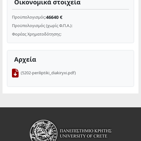
Οικονομικά στοιχεία
46640 €
Προϋπολογισμός:
Προϋπολογισμός (χωρίς Φ.Π.Α.):
Φορέας Χρηματοδότησης:
Αρχεία
(5202-periliptiki_diakiryxi.pdf)