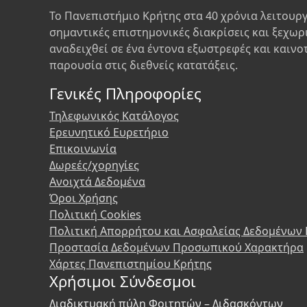
Το Πανεπιστήμιο Κρήτης στα 40 χρόνια λειτουργ
σημαντικές επιστημονικές διακρίσεις και ξεχωρ
αναδειχθεί σε ένα έντονα εξωστρεφές και καινο
παρουσία στις διεθνείς κατατάξεις.
Γενικές Πληροφορίες
Τηλεφωνικός Κατάλογος
Ερευνητικό Ευρετήριο
Επικοινωνία
Δωρεές/χορηγίες
Ανοιχτά Δεδομένα
Όροι Χρήσης
Πολιτική Cookies
Πολιτική Απορρήτου και Ασφαλείας Δεδομένων
Προστασία Δεδομένων Προσωπικού Χαρακτήρα
Χάρτες Πανεπιστημίου Κρήτης
Χρήσιμοι Σύνδεσμοι
Διαδικτυακή πύλη Φοιτητών – Διδασκόντων